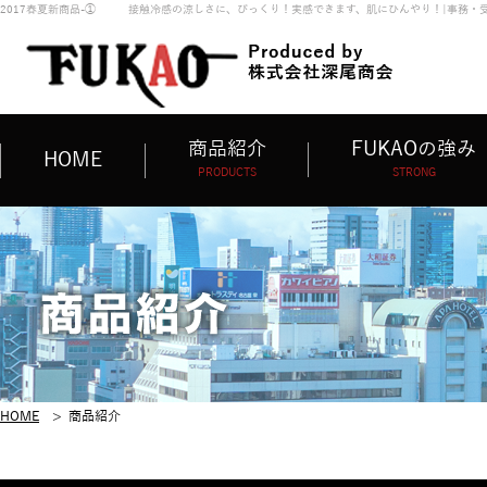
2017春夏新商品-① 接触冷感の涼しさに、びっくり！実感できます、肌にひんやり！|事務・
商品紹介
FUKAOの強み
HOME
PRODUCTS
STRONG
HOME
>
商品紹介