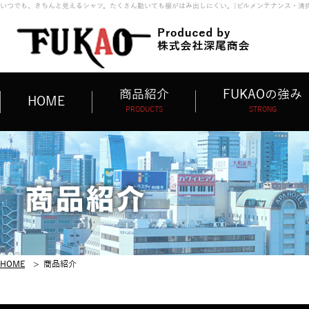
いつでも、きちんと見えるシャツ。たくさん動いても裾がはみ出しにくい。|ビルメンテナンス・清
商品紹介
FUKAOの強み
HOME
PRODUCTS
STRONG
HOME
>
商品紹介