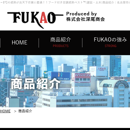
－5℃の遮熱が炎天下作業に最適！！フード付き空調遮熱ベスト™|建設・土木|商品紹介｜名古屋
商品紹介
FUKAOの強み
HOME
PRODUCTS
STRONG
HOME
>
商品紹介